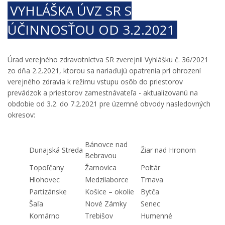
VYHLÁŠKA ÚVZ SR S
ÚČINNOSŤOU OD 3.2.2021
Úrad verejného zdravotníctva SR zverejnil Vyhlášku č. 36/2021
zo dňa 2.2.2021, ktorou sa nariaďujú opatrenia pri ohrození
verejného zdravia k režimu vstupu osôb do priestorov
prevádzok a priestorov zamestnávateľa - aktualizovanú na
obdobie od 3.2. do 7.2.2021 pre územné obvody nasledovných
okresov:
Bánovce nad
Dunajská Streda
Žiar nad Hronom
Bebravou
Topoľčany
Žarnovica
Poltár
Hlohovec
Medzilaborce
Trnava
Partizánske
Košice – okolie
Bytča
Šaľa
Nové Zámky
Senec
Komárno
Trebišov
Humenné