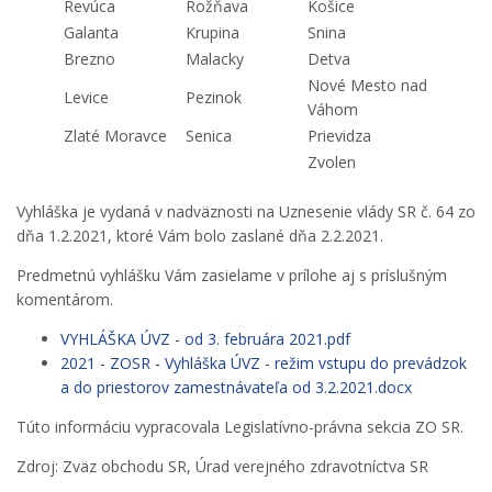
Revúca
Rožňava
Košice
Galanta
Krupina
Snina
Brezno
Malacky
Detva
Nové Mesto nad
Levice
Pezinok
Váhom
Zlaté Moravce
Senica
Prievidza
Zvolen
Vyhláška je vydaná v nadväznosti na Uznesenie vlády SR č. 64 zo
dňa 1.2.2021, ktoré Vám bolo zaslané dňa 2.2.2021.
Predmetnú vyhlášku Vám zasielame v prílohe aj s príslušným
komentárom.
VYHLÁŠKA ÚVZ - od 3. februára 2021.pdf
2021 - ZOSR - Vyhláška ÚVZ - režim vstupu do prevádzok
a do priestorov zamestnávateľa od 3.2.2021.docx
Túto informáciu vypracovala Legislatívno-právna sekcia ZO SR.
Zdroj: Zväz obchodu SR, Úrad verejného zdravotníctva SR