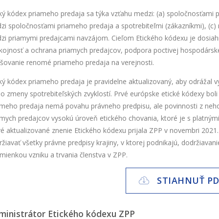
cký kódex priameho predaja sa týka vzťahu medzi: (a) spoločnosťami 
zi spoločnosťami priameho predaja a spotrebiteľmi (zákazníkmi), (c)
zi priamymi predajcami navzájom. Cieľom Etického kódexu je dosiahn
kojnosť a ochrana priamych predajcov, podpora poctivej hospodárske
pšovanie renomé priameho predaja na verejnosti.
ký kódex priameho predaja je pravidelne aktualizovaný, aby odrážal výv
o zmeny spotrebiteľských zvyklostí. Prvé európske etické kódexy boli 
ameho predaja nemá povahu právneho predpisu, ale povinnosti z neho
amych predajcov vysokú úroveň etického chovania, ktoré je s platným
é aktualizované znenie Etického kódexu prijala ZPP v novembri 2021. 
ržiavať všetky právne predpisy krajiny, v ktorej podnikajú, dodržiava
mienkou vzniku a trvania členstva v ZPP.
STIAHNUŤ PD
ministrátor Etického kódexu ZPP