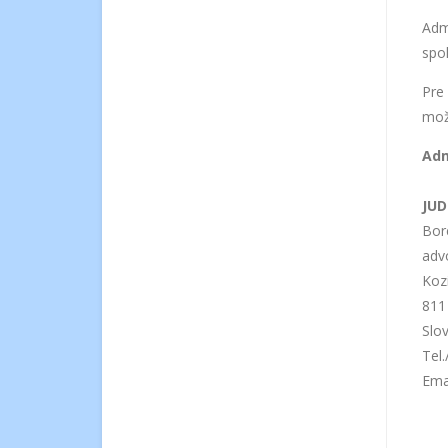
Adm
spo
Pre
mož
Adm
JUD
Bor
adv
Koz
811
Slo
Tel
Ema