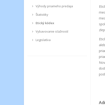
Výhody priameho predaja
Eti
med
Štatistiky
med
Etický kódex
spo
zle
Vybavovanie sťažností
Etic
Legislatíva
aleb
pri
pri
Nov
dod
pod
Ad