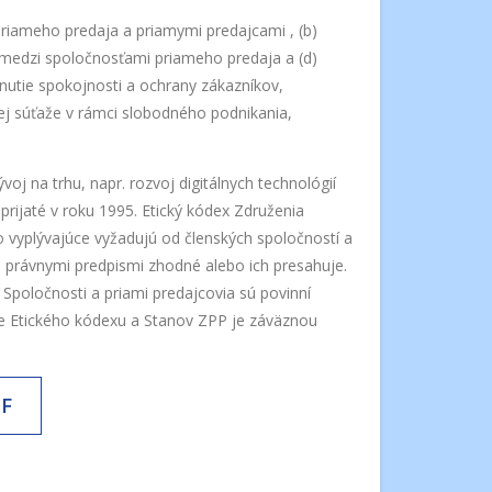
priameho predaja a priamymi predajcami , (b)
 medzi spoločnosťami priameho predaja a (d)
utie spokojnosti a ochrany zákazníkov,
j súťaže v rámci slobodného podnikania,
oj na trhu, napr. rozvoj digitálnych technológií
prijaté v roku 1995. Etický kódex Združenia
 vyplývajúce vyžadujú od členských spoločností a
i právnymi predpismi zhodné alebo ich presahuje.
Spoločnosti a priami predajcovia sú povinní
nie Etického kódexu a Stanov ZPP je záväznou
F