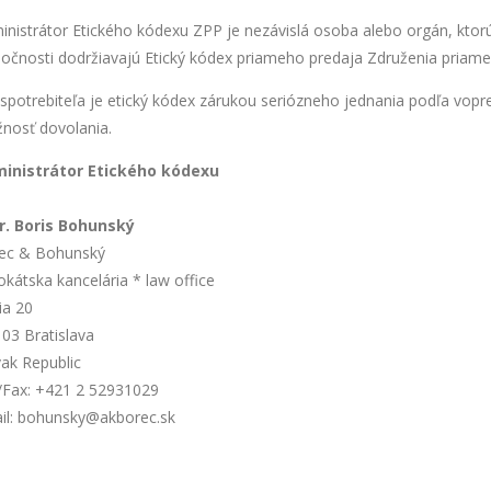
inistrátor Etického kódexu ZPP je nezávislá osoba alebo orgán, ktorú
ločnosti dodržiavajú Etický kódex priameho predaja Združenia priameh
 spotrebiteľa je etický kódex zárukou seriózneho jednania podľa vop
nosť dovolania.
inistrátor Etického kódexu
r. Boris Bohunský
ec & Bohunský
okátska kancelária * law office
ia 20
 03 Bratislava
vak Republic
./Fax: +421 2 52931029
il: bohunsky@akborec.sk